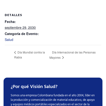
DETALLES
Fecha:
septiembre 29, 2030
Categoría de Evento:
Salud
Día Internacional de las Personas
Día Mundial contra la
Rabia
Mayores
¿Por qué Visión Salud?
Somos una empresa Colombiana fundada en el año 2004, líder en
la producción y comercialización de material educativo, de apoyo
y equipos médicos portátiles especializados en el sector de la