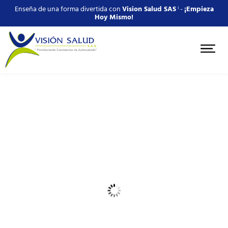
Enseña de una forma divertida con
Vision Salud SAS
ⁱ -
¡Empieza
Hoy Mismo!