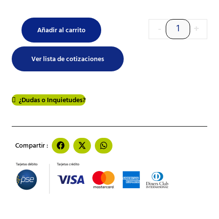
-
+
Añadir al carrito
Ver lista de cotizaciones
¿Dudas o Inquietudes?
Compartir :