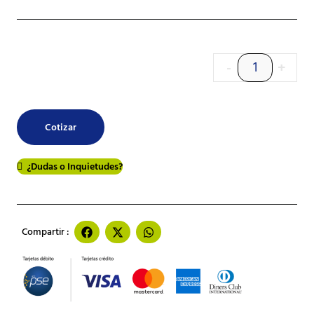
-
+
Cotizar
¿Dudas o Inquietudes?
Compartir :