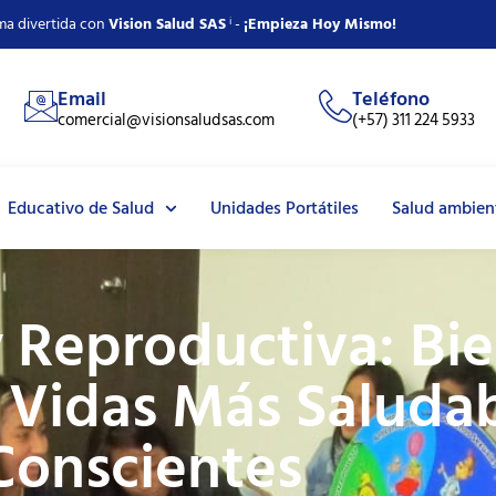
ma divertida con
Vision Salud SAS
ⁱ -
¡Empieza Hoy Mismo!
Email
Teléfono
comercial@visionsaludsas.com
(+57) 311 224 5933
Educativo de Salud
Unidades Portátiles
Salud ambien
y Reproductiva: Bi
a Vidas Más Saludab
Conscientes