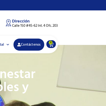
Dirección
Calle 150 #45-62 Int. 4 Ofc. 203
0
tal
Contáctenos
enestar
les y